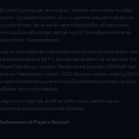
En erfaring jeg nu gør stor brug af i arbejdet som mentor for både
senior – og akademispillere, hvor vi sammen arbejder med de krav
og udfordringer, der er ved at være fodboldspiller på højt niveau,
men også de udfordringer der kan opstå i forskellige livsfaser og
ikke mindst i teenagealderen.
Jeg har efterfølgende videreuddannet mig indenfor både player care
og sportspsykologi på F.C. Barcelonas akademi og senest hos The
Player Care Group i London. Derudover har jeg siden 2008 haft fast
praksis i København, og blev i 2022 tilknyttet staben omkring DBU´s
ungdomslandshold og været med på landsholdssamlinger og rejser
på både herre og kvindeside.
Jeg tror kort sagt på, at når en spiller trives udenfor banen,
optimeres præstationerne inde på banen.
Velkommen til Players Mentor!