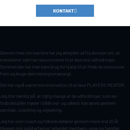
KONTAKT
Gennem hele min karriere har jeg arbejdet ud fra devisen om, at
mennesket selv har ressourcerne til at løse ens udfordringer.
Sommetider har man bare brug for hjælp til at finde de ressourcer
frem og bruge dem hensigtsmæssigt.
Det har også været min motivation til at lave PLAYERS MENTOR.
Jeg tror nemlig på, at rigtig mange af de udfordringer, som en
fodboldspiller møder i både ind- og udland, kan løses gennem
samtale, coaching og vejledning.
Jeg har som coach og folkeskolelærer gennem mere end 20 år
tilegnet mig solid erfaring i arbejdet med børn, unge og familier.