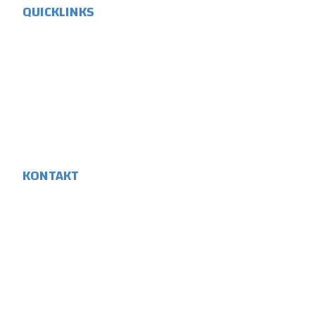
QUICKLINKS
Players Mentor
Player Care
Min mission
Forløb
Kontakt
KONTAKT
+45 23 90 90 49
kontakt@playersmentor.dk
Copyright © 2025 All Rights Reserved